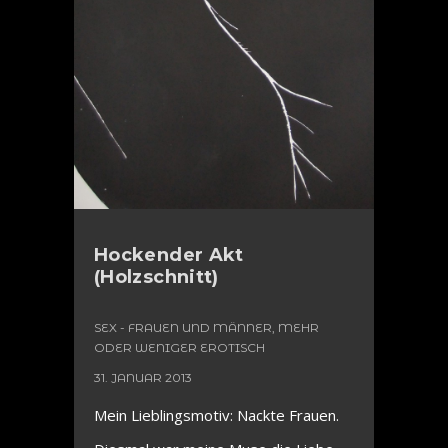
Hockender Akt
(Holzschnitt)
SEX - FRAUEN UND MÄNNER, MEHR
ODER WENIGER EROTISCH
31. JANUAR 2013
Mein Lieblingsmotiv: Nackte Frauen.