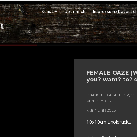
Kunst
Über mich
Impressum/Datensch
r sichtbar
FEMALE GAZE (
you? want? to? 
MASKEN - GESICHTER, 
SICHTBAR
7. JANUAR 2025
10x10cm Linoldruck...
READ MORE