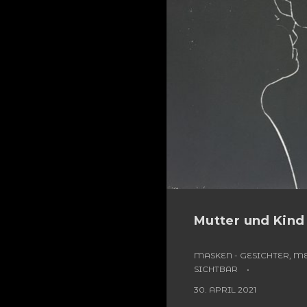
Mutter und Kind 
MASKEN - GESICHTER, 
SICHTBAR
30. APRIL 2021