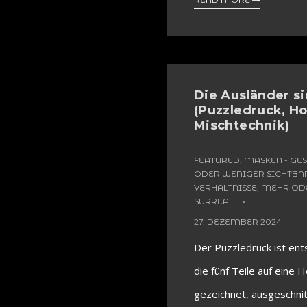
Die Ausländer s
(Puzzledruck, Ho
Mischtechnik)
FEATURED
,
MASKEN - GE
ODER WENIGER SICHTBA
VERHÄLTNISSE, MEHR O
SURREAL
27. DEZEMBER 2024
Der Puzzledruck ist ent
die fünf Teile auf eine H
gezeichnet, ausgeschnit