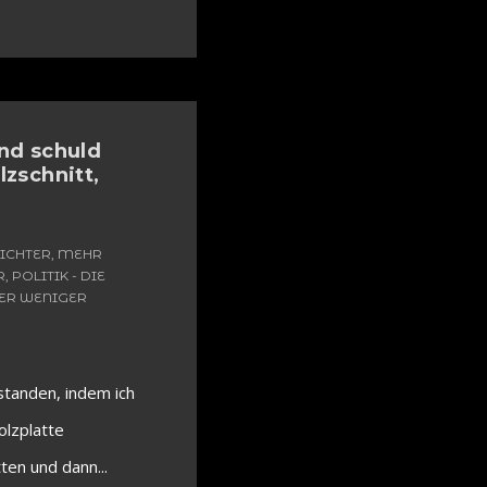
ind schuld
lzschnitt,
SICHTER, MEHR
R
,
POLITIK - DIE
DER WENIGER
standen, indem ich
olzplatte
ten und dann...