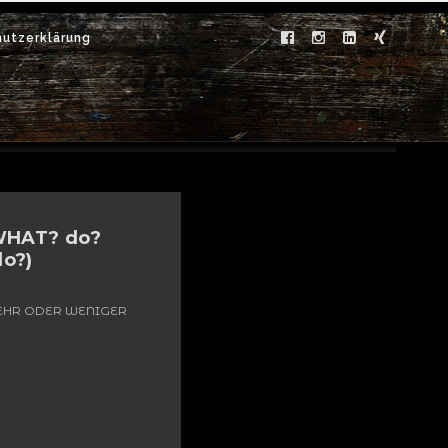
utzerklärung
Category
WHAT? do?
do?)
MEHR ODER WENIGER