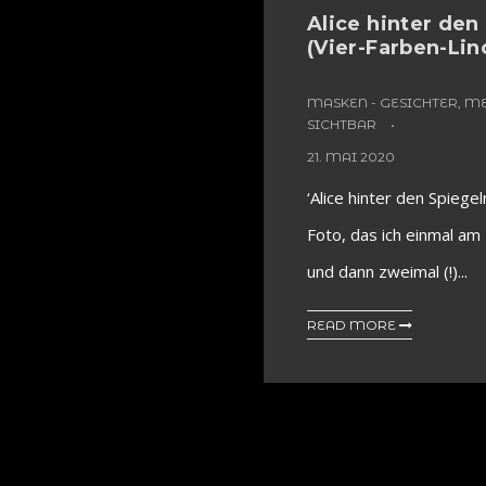
Alice hinter den
(Vier-Farben-Lin
MASKEN - GESICHTER, 
SICHTBAR
21. MAI 2020
‘Alice hinter den Spiegel
Foto, das ich einmal a
und dann zweimal (!)...
READ MORE