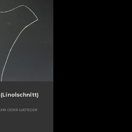
(Linolschnitt)
MEHR ODER WENIGER