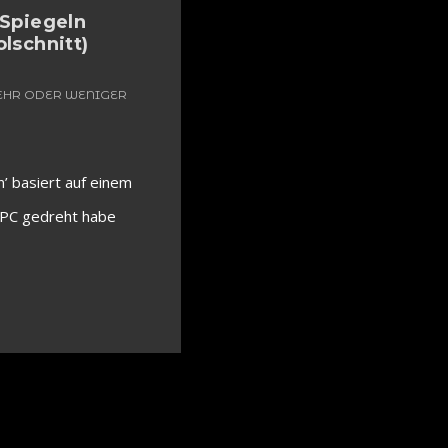
 Spiegeln
olschnitt)
MEHR ODER WENIGER
n’ basiert auf einem
m PC gedreht habe