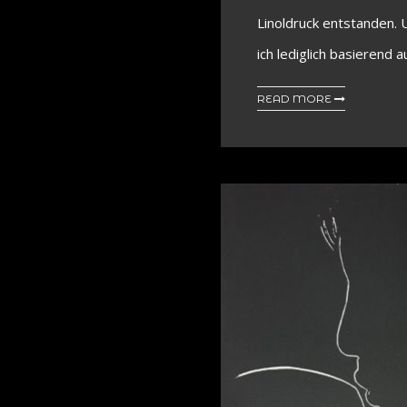
Linoldruck entstanden. 
ich lediglich basierend auf
READ MORE