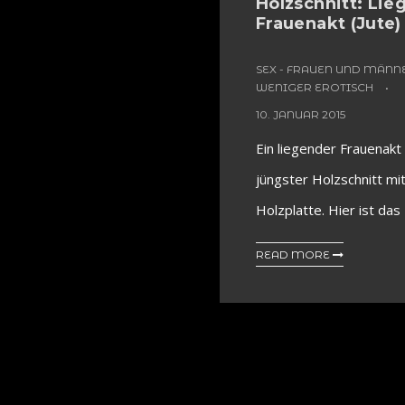
Holzschnitt: Lie
Frauenakt (Jute)
SEX - FRAUEN UND MÄNN
WENIGER EROTISCH
10. JANUAR 2015
Ein liegender Frauenakt 
jüngster Holzschnitt mi
Holzplatte. Hier ist das 
READ MORE