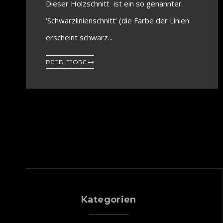
Dieser Holzschnitt ist ein so genannter
‘Schwarzlinienschnitt’ (die Farbe der Linien
erscheint schwarz...
READ MORE
Kategorien