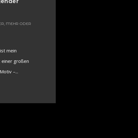
gender
ER, MEHR ODER
ist mein
t einer großen
Motiv –...