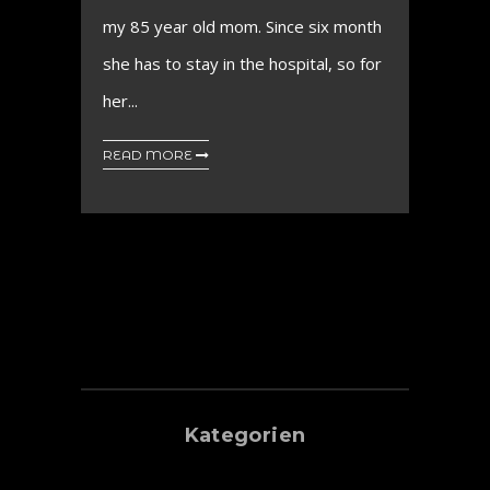
my 85 year old mom. Since six month
she has to stay in the hospital, so for
her...
READ MORE
Kategorien