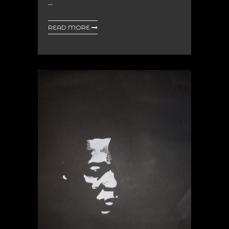
...
READ MORE