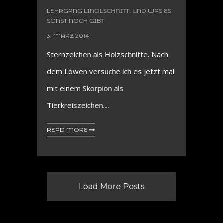
LEHRGANG LINOLSCHNITT. UND WAS ES
SONST NOCH GIBT
3. MÄRZ 2014
Sternzeichen als Holzschnitte. Nach
dem Löwen versuche ich es jetzt mal
mit einem Skorpion als
Tierkreiszeichen....
READ MORE
Load More Posts