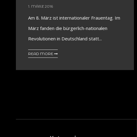
1. MÄRZ 2016
Am 8. März ist internationaler Frauentag. Im
März fanden die bürgerlich-nationalen
Revolutionen in Deutschland statt...
READ MORE