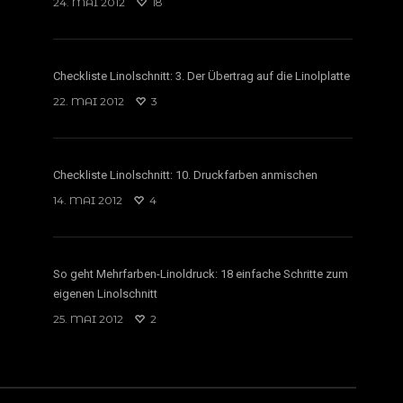
24. MAI 2012
18
Checkliste Linolschnitt: 3. Der Übertrag auf die Linolplatte
22. MAI 2012
3
Checkliste Linolschnitt: 10. Druckfarben anmischen
14. MAI 2012
4
So geht Mehrfarben-Linoldruck: 18 einfache Schritte zum
eigenen Linolschnitt
25. MAI 2012
2