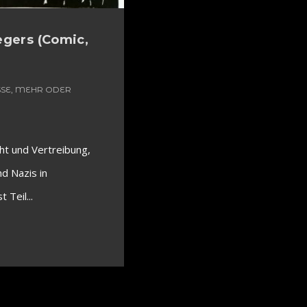
egers (Comic,
ISSE, MEHR ODER
ht und Vertreibung,
nd Nazis in
 Teil...