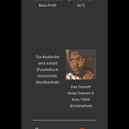
Maxi-Profit
do?)
Die Ausländer
sind schuld
(Puzzledruck,
Holzschnitt,
Mischtechnik)
Das Gesicht
hinter Deinem 5-
Euro-TShirt
(Kinderarbeit)