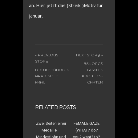
an. Hier jetzt das (Streik-)Motiv für
Januar.
« PREVIOUS
NEXT STORY »
STORY
BEYONCÉ
DIE UNMÜNDIGE
GISELLE
ARABISCHE
KNOWLES-
FRAU
CARTER
(HOLZSCHNITT)
(LINOLSCHNITT)
RELATED POSTS
Zwei Seiten einer
FEMALE GAZE
Medaille –
(WHAT? do?
Mindestlohn und
you? want? to?