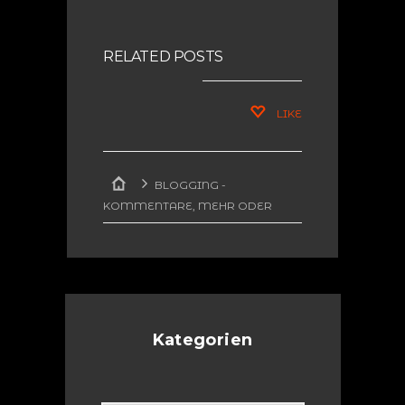
GOOGLE ZU
FINDEN
RELATED POSTS
LIKE
BLOGGING -
KOMMENTARE, MEHR ODER
WENIGER ERNSTHAFT
MEINE
VERDAMMTEN SCHLÜSSEL
Kategorien