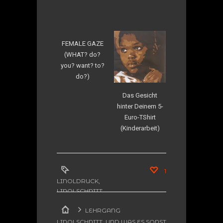
FEMALE GAZE
(WHAT? do?
you? want? to?
do?)
Das Gesicht
hinter Deinem 5-
Euro-TShirt
(Kinderarbeit)
1
LINOLDRUCK
,
LINOLSCHNITT
,
POCKET ART
,
LEHRGANG
TASCHENKUNST
LINOLSCHNITT. UND WAS ES SONST