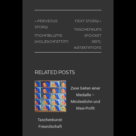
« PREVIOUS
NEXT STORY »
STORY
TASCHENKUNST
MOHNBLUME
(POCKET
(HOLZSCHNITT/MISCHTECHNIK)
ART):
KATZENMOND
RELATED POSTS
Zwei Seiten einer
Medaille –
Mindestlohn und
Maxi-Profit
Taschenkunst:
Freundschaft