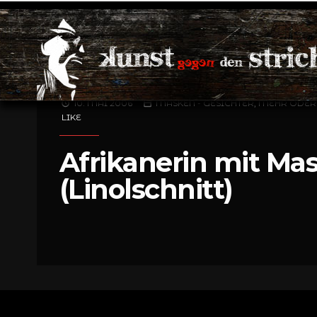
10. MAI 2006
MASKEN - GESICHTER, MEHR ODER
LIKE
Afrikanerin mit Ma
(Linolschnitt)