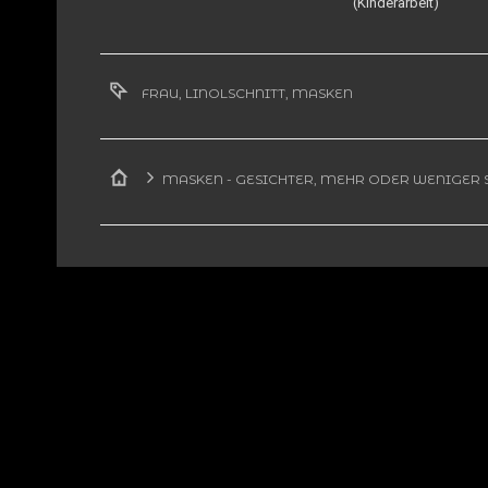
(Kinderarbeit)
FRAU
,
LINOLSCHNITT
,
MASKEN
MASKEN - GESICHTER, MEHR ODER WENIGER 