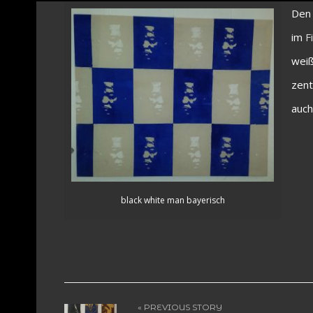
De
im
F
weiß
zent
auch
black white man bayerisch
« PREVIOUS STORY