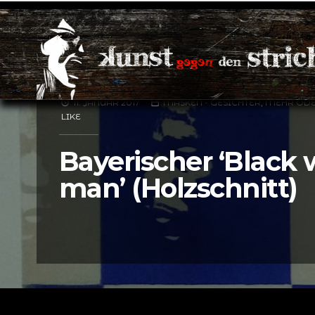
11. JANUAR 2017
MASKEN - GESICHTER, MEHR OD
LIKE
Bayerischer ‘Black 
man’ (Holzschnitt)