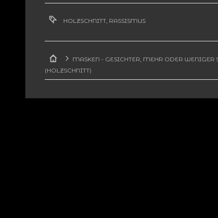
HOLZSCHNITT
,
RASSISMUS
MASKEN - GESICHTER, MEHR ODER WENIGER 
(HOLZSCHNITT)