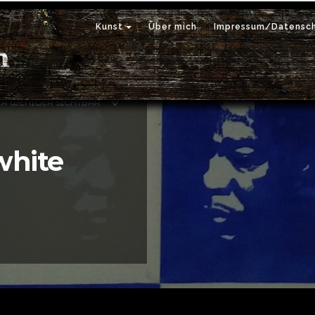
Kunst
Über mich
Impressum/Datensch
ER WENIGER SICHTBAR
white