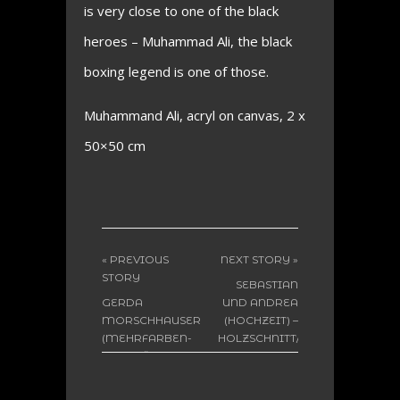
is very close to one of the black
heroes – Muhammad Ali, the black
boxing legend is one of those.
Muhammand Ali, acryl on canvas, 2 x
50×50 cm
« PREVIOUS
NEXT STORY »
STORY
SEBASTIAN
GERDA
UND ANDREA
MORSCHHAUSER
(HOCHZEIT) –
(MEHRFARBEN-
HOLZSCHNITT/MONOTYPIE
PORTRÄT-
LINOLSCHNITT)