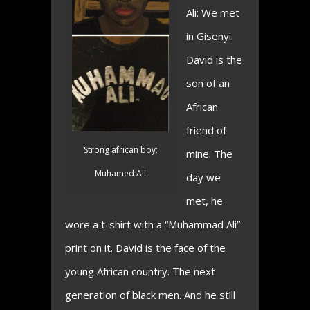
Ali: We met
in Gisenyi.
David is the
son of an
African
friend of
Strong african boy:
mine. The
Muhamed Ali
day we
met, he
wore a t-shirt with a “Muhammad Ali”
print on it. David is the face of the
young African country. The next
generation of black men. And he still