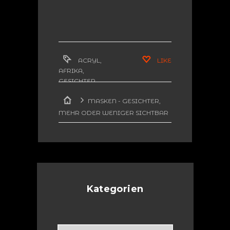
ACRYL
,
LIKE
AFRIKA
,
GESICHTER
,
KUNST
MASKEN - GESICHTER,
MEHR ODER WENIGER SICHTBAR
MUHAMMAD ALI (ACRYL ON
CANVAS)
Kategorien