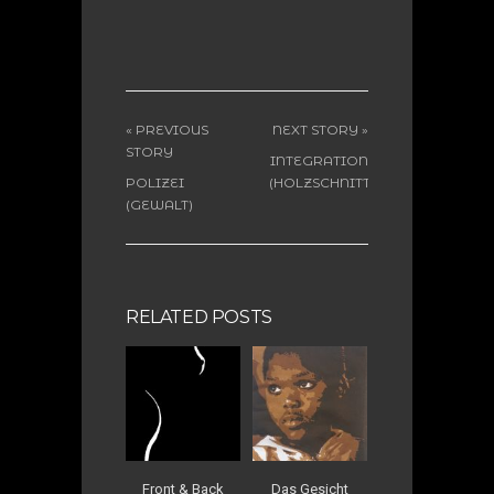
« PREVIOUS
NEXT STORY »
STORY
INTEGRATION
POLIZEI
(HOLZSCHNITT)
(GEWALT)
RELATED POSTS
Front & Back
Das Gesicht