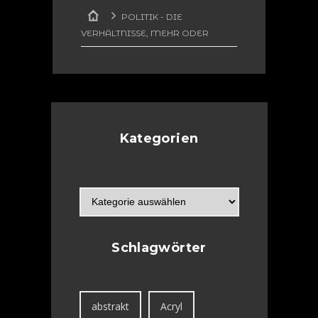
GESICHTER
,
POLITIK - DIE
HOLZSCHNITT
VERHÄLTNISSE, MEHR ODER
WENIGER SURREAL
DIE MASKE
DES ILLEGALEN (HOLZSCHNITT)
Kategorien
Schlagwörter
abstrakt
Acryl