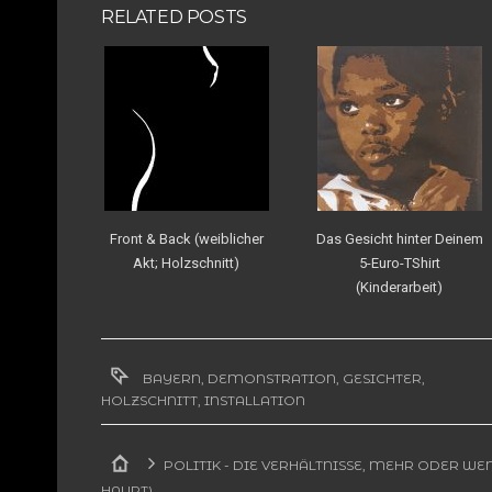
RELATED POSTS
Front & Back (weiblicher
Das Gesicht hinter Deinem
Akt; Holzschnitt)
5-Euro-TShirt
(Kinderarbeit)
BAYERN
,
DEMONSTRATION
,
GESICHTER
,
HOLZSCHNITT
,
INSTALLATION
POLITIK - DIE VERHÄLTNISSE, MEHR ODER WE
HAUPT)