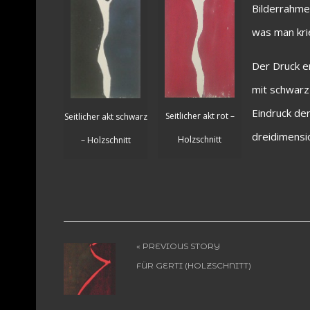
Bilderrahme
was man kri
Der Druck er
mit schwarz
Eindruck der
Seitlicher akt rot –
Seitlicher akt schwarz
dreidimensio
Holzschnitt
– Holzschnitt
« PREVIOUS STORY
FÜR GERTI (HOLZSCHNITT)