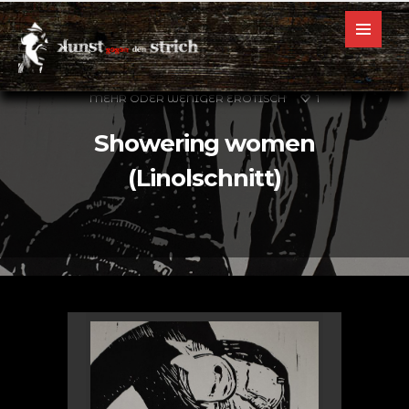
16. OKTOBER 2018
SEX - FRAUEN UND MÄNNER,
MEHR ODER WENIGER EROTISCH
1
Showering women
(Linolschnitt)