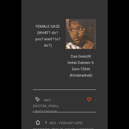
FEMALE GAZE
(WHAT? do?
you? want? to?
do?)
Das Gesicht
hinter Deinem 5-
Euro-TShirt
(Kinderarbeit)
AKT
,
1
EROTIK
,
FRAU
,
LINOLDRUCK
,
LINOLSCHNITT
SEX - FRAUEN UND