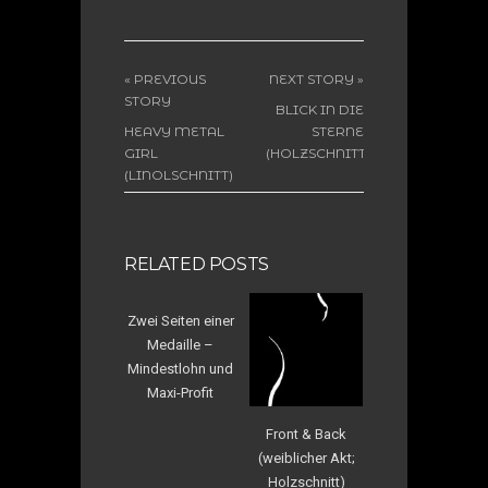
« PREVIOUS
NEXT STORY »
STORY
BLICK IN DIE
HEAVY METAL
STERNE
GIRL
(HOLZSCHNITT)
(LINOLSCHNITT)
RELATED POSTS
Zwei Seiten einer
Medaille –
Mindestlohn und
Maxi-Profit
Front & Back
(weiblicher Akt;
Holzschnitt)