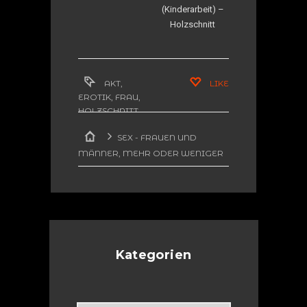
(Kinderarbeit) –
Holzschnitt
AKT
,
LIKE
EROTIK
,
FRAU
,
HOLZSCHNITT
SEX - FRAUEN UND
MÄNNER, MEHR ODER WENIGER
EROTISCH
STERNENMÄDCHEN
(HOLZSCHNITT)
Kategorien