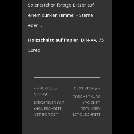
So entstehen farbige Blitzer auf
einem dunklen Himmel – Sterne
eben…
Holzschnitt auf Papier
, DIN-A4, 75
Eureo
« PREVIOUS
NEXT STORY »
STORY
TASCHENKUNST
LIEGENDER AKT
(POCKET
(HOLZSCHNITT,
ART): VIER
VERBORGEN)
LINOLSCHNITTE