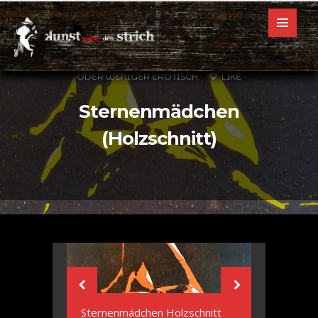
2. APRIL 2016
SEX - FRAUEN UND MÄNNER, MEHR
ODER WENIGER EROTISCH
LIKE
Sternenmädchen
(Holzschnitt)
Previous
Sternenmädchen Holzschnitt