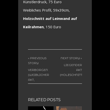
Künstlerdruck, 75 Euro
Weibliches Profil, 59x39cm,
Holzschnitt auf Leinwand auf
Keilrahmen
, 150 Euro
« PREVIOUS
NEXT STORY »
STORY
LIEGENDER
VERBORGEN
AKT
(WEIBLICHER
(HOLZSCHNITT)
AKT,
HOLZSCHNITT)
RELATED POSTS