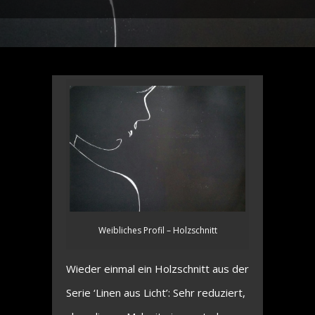
Weibliches Profil – Holzschnitt
Wieder einmal ein Holzschnitt aus der
Serie ‘Linen aus Licht’: Sehr reduziert,